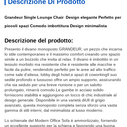
Descrizione Di Prodotto
Grandeur Single Lounge Chair ️ Design elegante Perfetto per
piccoli spazi Comodo imbottitura Design minimalista
Descrizione del prodotto:
Presento il divano monoposto GRANDEUR, un pezzo che incarna
lo stile contemporaneo e il massimo comfort.creando uno spazio
simile a un bozzolo che invita al relax. Il divano è imbottito in un
tessuto morbido ma resistente che è resistente alle macchie e
facile da pulire, rendendolo perfetto per le aree ad alto traffico
come sale d'attesa, lobby degli hotel,e spazi di coworkingIl suo
sedile profondo e lussuoso offre un ampio supporto, assicurando
che sia seduto per una breve riunione o per un salotto
prolungato, rimarrà comodo.Le gambe in acciaio solido
forniscono stabilità e aggiungono un tocco di chic industriale al
design generale. Disponibile in una varietà di
Ull di grigio
avanzato
, questa monoposto completa senza sforzo una vasta
gamma di stili interni, dal minimalista al lusso moderno.
Lo schienale del Modern Office Sofa è ammortizzato, fornendo
un eccellente supporto per la schiena e favorendo una buona