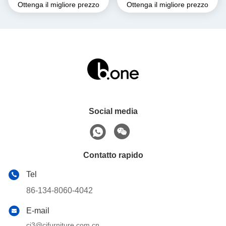
Ottenga il migliore prezzo
Ottenga il migliore prezzo
piccoli.
due posti per ufficio, divano
per reception.
Social media
Contatto rapido
Tel
86-134-8060-4042
E-mail
cj3@cjfurniture.com.cn