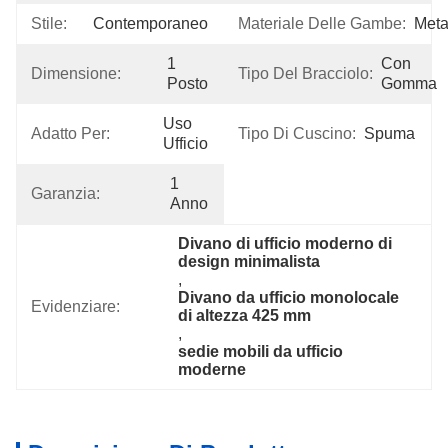
Stile:
Contemporaneo
Materiale Delle Gambe:
Metal
1 
Con 
Dimensione:
Tipo Del Bracciolo:
Posto
Gomma
Uso 
Adatto Per:
Tipo Di Cuscino:
Spuma
Ufficio
1 
Garanzia:
Anno
Divano di ufficio moderno di 
design minimalista
, 
Divano da ufficio monolocale 
Evidenziare:
di altezza 425 mm
, 
sedie mobili da ufficio 
moderne